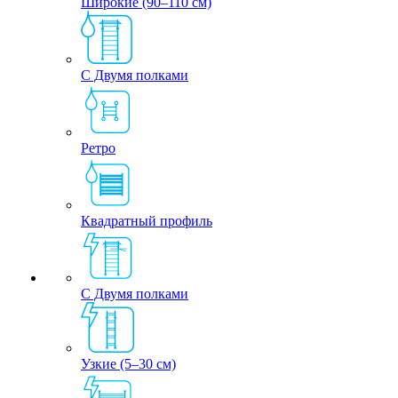
Широкие (90–110 см)
С Двумя полками
Ретро
Квадратный профиль
С Двумя полками
Узкие (5–30 см)