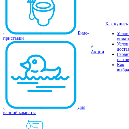
Как купить
Биде-
Услов
приставки
оплат
Услов
доста
Акции
Гаран
на то
Как
выбра
Для
ванной комнаты