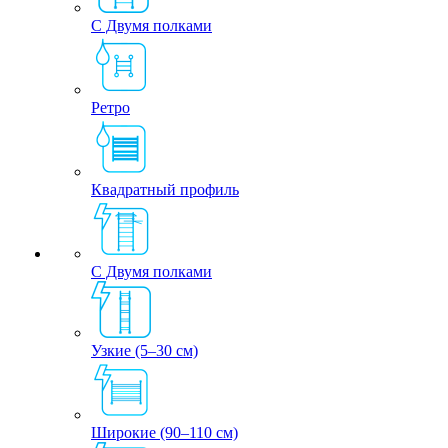
С Двумя полками
Ретро
Квадратный профиль
С Двумя полками
Узкие (5–30 см)
Широкие (90–110 см)