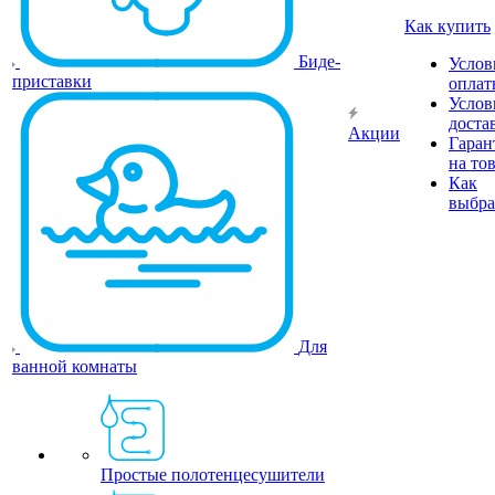
Как купить
Биде-
Услов
приставки
оплат
Услов
доста
Акции
Гаран
на то
Как
выбра
Для
ванной комнаты
Простые полотенцесушители