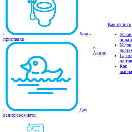
Как купить
Биде-
Услов
приставки
оплат
Услов
доста
Акции
Гаран
на то
Как
выбра
Для
ванной комнаты