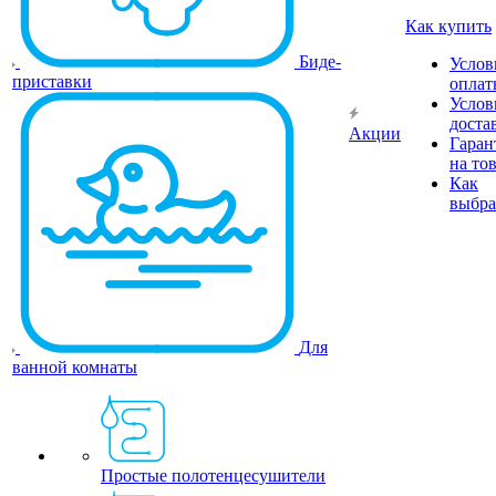
Как купить
Биде-
Услов
приставки
оплат
Услов
доста
Акции
Гаран
на то
Как
выбра
Для
ванной комнаты
Простые полотенцесушители