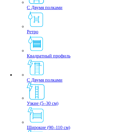
С Двумя полками
Ретро
Квадратный профиль
С Двумя полками
Узкие (5–30 см)
Широкие (90–110 см)