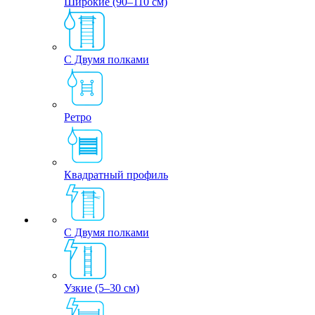
Широкие (90–110 см)
С Двумя полками
Ретро
Квадратный профиль
С Двумя полками
Узкие (5–30 см)