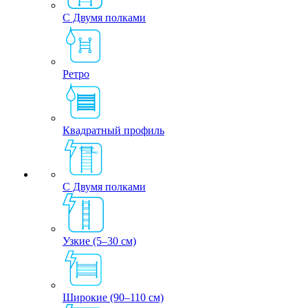
С Двумя полками
Ретро
Квадратный профиль
С Двумя полками
Узкие (5–30 см)
Широкие (90–110 см)