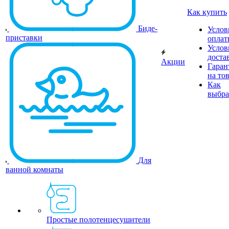
Как купить
Биде-
Услов
приставки
оплат
Услов
доста
Акции
Гаран
на то
Как
выбра
Для
ванной комнаты
Простые полотенцесушители