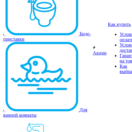
Как купить
Биде-
Услов
приставки
оплат
Услов
доста
Акции
Гаран
на то
Как
выбра
Для
ванной комнаты