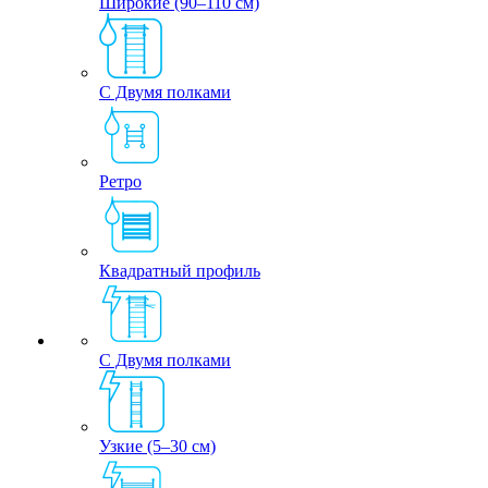
Широкие (90–110 см)
С Двумя полками
Ретро
Квадратный профиль
С Двумя полками
Узкие (5–30 см)