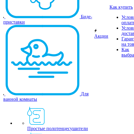
Как купить
Биде-
Услов
приставки
оплат
Услов
доста
Акции
Гаран
на то
Как
выбра
Для
ванной комнаты
Простые полотенцесушители