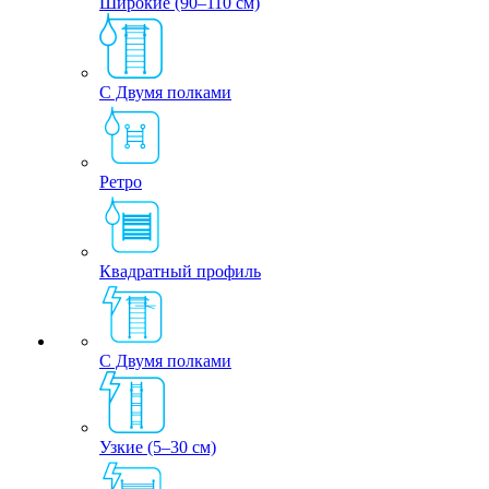
Широкие (90–110 см)
С Двумя полками
Ретро
Квадратный профиль
С Двумя полками
Узкие (5–30 см)