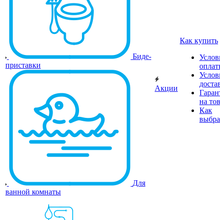
Как купить
Биде-
Услов
приставки
оплат
Услов
доста
Акции
Гаран
на то
Как
выбра
Для
ванной комнаты