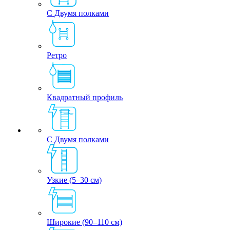
С Двумя полками
Ретро
Квадратный профиль
С Двумя полками
Узкие (5–30 см)
Широкие (90–110 см)