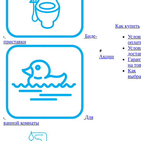
Как купить
Биде-
Услов
приставки
оплат
Услов
доста
Акции
Гаран
на то
Как
выбра
Для
ванной комнаты