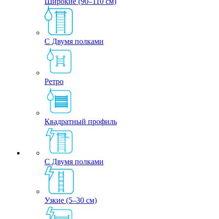
Широкие (90–110 см)
С Двумя полками
Ретро
Квадратный профиль
С Двумя полками
Узкие (5–30 см)