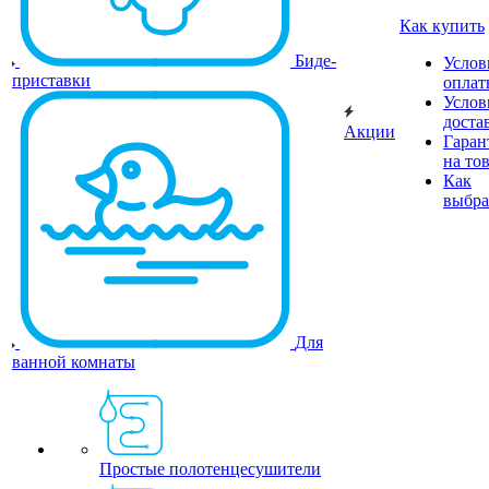
Как купить
Биде-
Услов
приставки
оплат
Услов
доста
Акции
Гаран
на то
Как
выбра
Для
ванной комнаты
Простые полотенцесушители