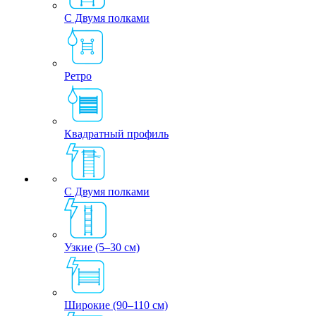
С Двумя полками
Ретро
Квадратный профиль
С Двумя полками
Узкие (5–30 см)
Широкие (90–110 см)