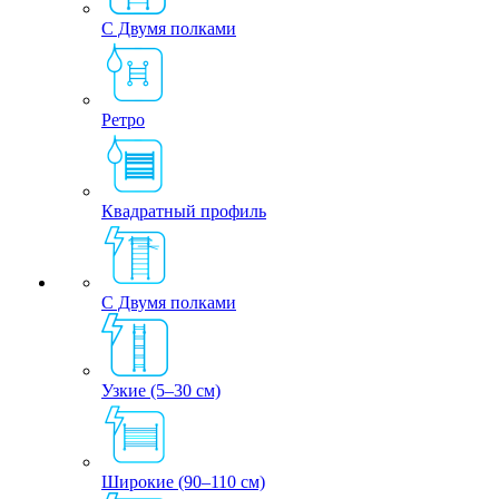
С Двумя полками
Ретро
Квадратный профиль
С Двумя полками
Узкие (5–30 см)
Широкие (90–110 см)