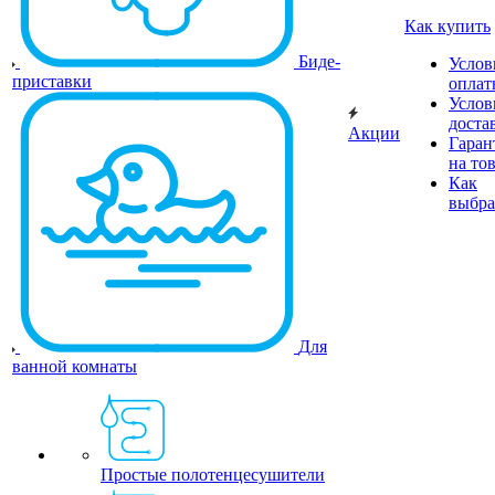
Как купить
Биде-
Услов
приставки
оплат
Услов
доста
Акции
Гаран
на то
Как
выбра
Для
ванной комнаты
Простые полотенцесушители