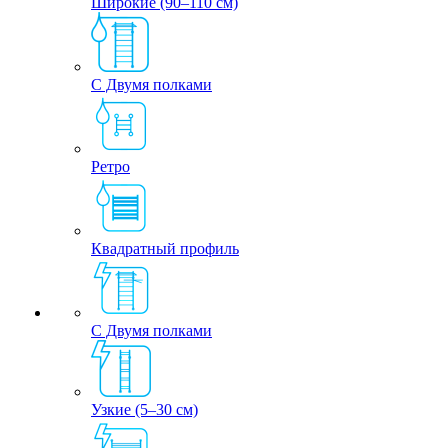
Широкие (90–110 см)
С Двумя полками
Ретро
Квадратный профиль
С Двумя полками
Узкие (5–30 см)