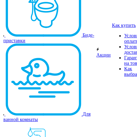
Как купить
Биде-
Услов
приставки
оплат
Услов
доста
Акции
Гаран
на то
Как
выбра
Для
ванной комнаты