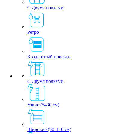
С Двумя полками
Ретро
Квадратный профиль
С Двумя полками
Узкие (5–30 см)
Широкие (90–110 см)