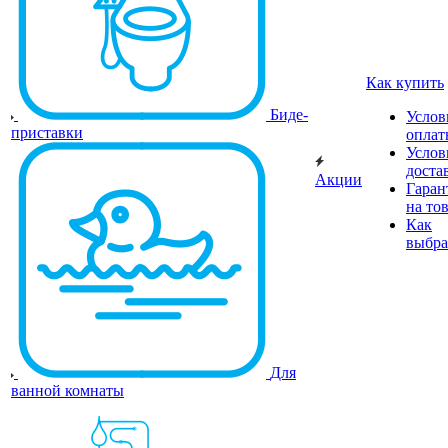
Как купить
Биде-
Услов
приставки
оплат
Услов
доста
Акции
Гаран
на то
Как
выбра
Для
ванной комнаты