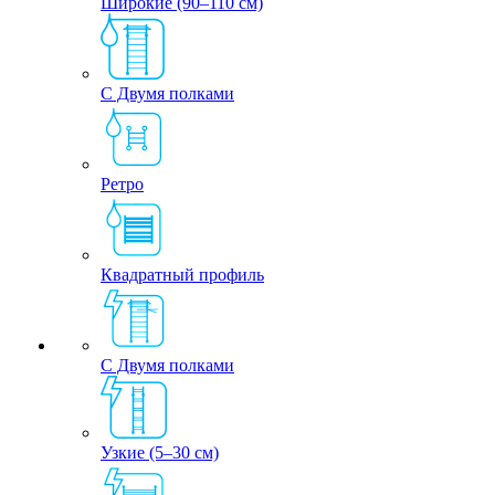
Широкие (90–110 см)
С Двумя полками
Ретро
Квадратный профиль
С Двумя полками
Узкие (5–30 см)