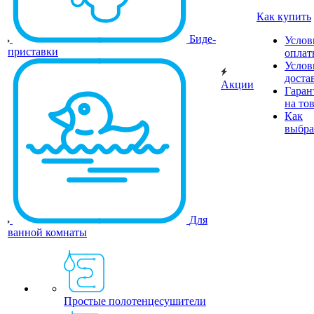
Как купить
Биде-
Услов
приставки
оплат
Услов
доста
Акции
Гаран
на то
Как
выбра
Для
ванной комнаты
Простые полотенцесушители