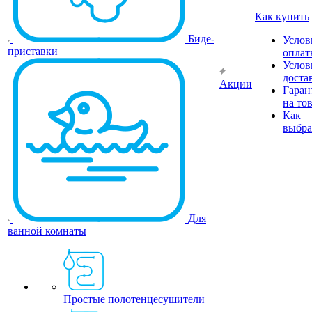
Как купить
Биде-
Услов
приставки
оплат
Услов
доста
Акции
Гаран
на то
Как
выбра
Для
ванной комнаты
Простые полотенцесушители