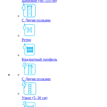
Широкие (90–110 см)
С Двумя полками
Ретро
Квадратный профиль
С Двумя полками
Узкие (5–30 см)