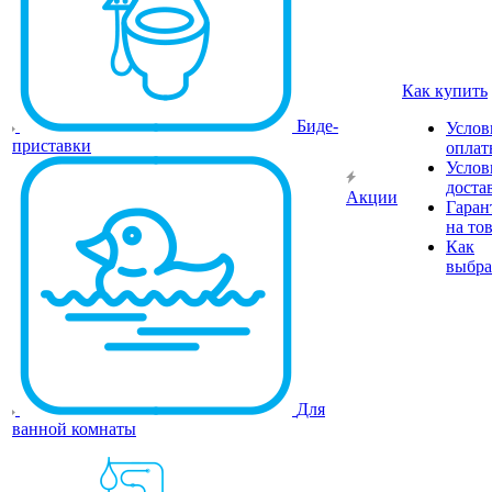
Как купить
Биде-
Услов
приставки
оплат
Услов
доста
Акции
Гаран
на то
Как
выбра
Для
ванной комнаты