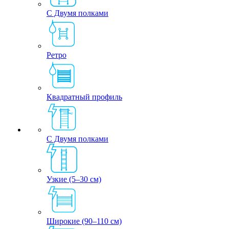
С Двумя полками
Ретро
Квадратный профиль
С Двумя полками
Узкие (5–30 см)
Широкие (90–110 см)